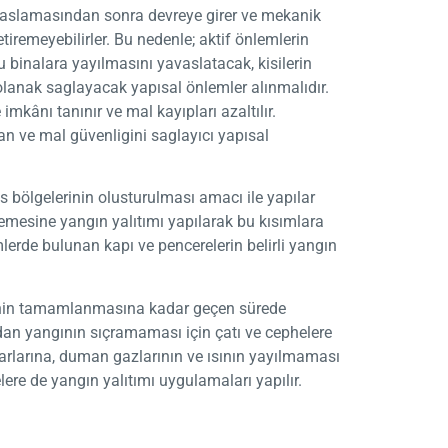
 baslamasından sonra devreye girer ve mekanik
getiremeyebilirler. Bu nedenle; aktif önlemlerin
u binalara yayılmasını yavaslatacak, kisilerin
olanak saglayacak yapısal önlemler alınmalıdır.
kânı tanınır ve mal kayıpları azaltılır.
 can ve mal güvenligini saglayıcı yapısal
çıs bölgelerinin olusturulması amacı ile yapılar
semesine yangın yalıtımı yapılarak bu kısımlara
erde bulunan kapı ve pencerelerin belirli yangın
inin tamamlanmasına kadar geçen sürede
rdan yangının sıçramaması için çatı ve cephelere
uvarlarına, duman gazlarının ve ısının yayılmaması
elere de yangın yalıtımı uygulamaları yapılır.