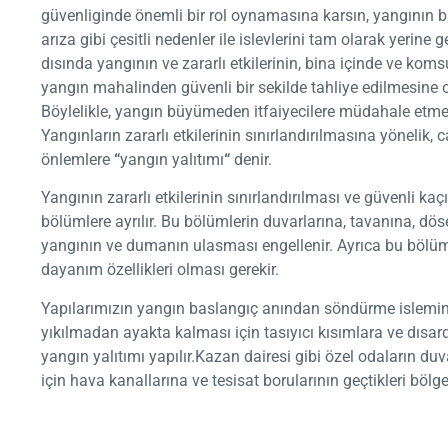
güvenliginde önemli bir rol oynamasına karsın, yangının
arıza gibi çesitli nedenler ile islevlerini tam olarak yerine 
dısında yangının ve zararlı etkilerinin, bina içinde ve koms
yangın mahalinden güvenli bir sekilde tahliye edilmesine 
Böylelikle, yangın büyümeden itfaiyecilere müdahale etme im
Yangınların zararlı etkilerinin sınırlandırılmasına yönelik,
önlemlere
“
yangın yalıtımı
“
denir.
Yangının zararlı etkilerinin sınırlandırılması ve güvenli ka
bölümlere ayrılır. Bu bölümlerin duvarlarına, tavanına, dö
yangının ve dumanın ulasması engellenir. Ayrıca bu bölüml
dayanım özellikleri olması gerekir.
Yapılarımızın yangın baslangıç anından söndürme islem
yıkılmadan ayakta kalması için tasıyıcı kısımlara ve dısa
yangın yalıtımı yapılır.Kazan dairesi gibi özel odaların d
için hava kanallarına ve tesisat borularının geçtikleri bölg